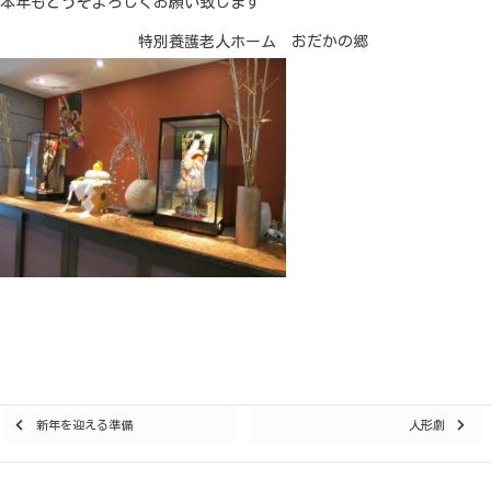
本年もどうぞよろしくお願い致します
特別養護老人ホーム おだかの郷
Posts
新年を迎える準備
人形劇
navigation