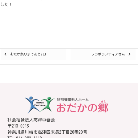
した！
Posts
おだか祭りまであと2日
フラボランティアさん
navigation
社会福祉法人高津百春会
〒213-0013
神奈川県川崎市高津区末長2丁目20番20号