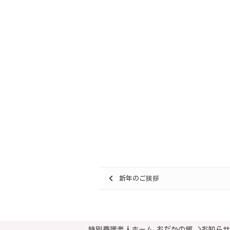
Posts
新年のご挨拶
navigation
特別養護老人ホーム おだかの郷
>
お知らせ