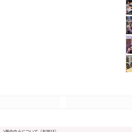
>
面会中止について（お詫び）