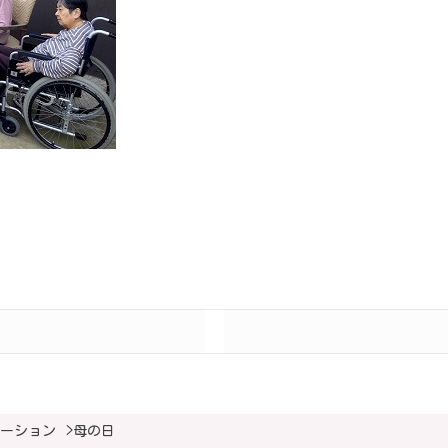
ーション
>
母の日