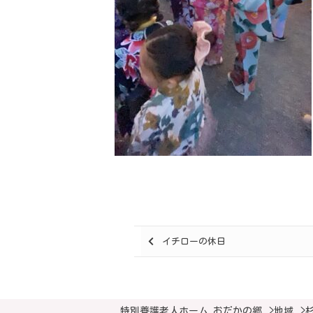
Posts
イチローの休日
navigation
特別養護老人ホーム おだかの郷
>
地域
>