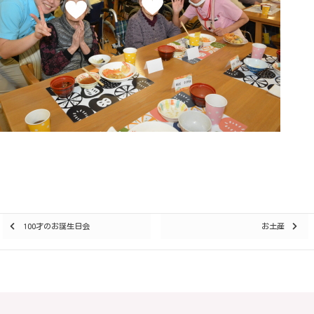
Posts
100才のお誕生日会
お土産
navigation