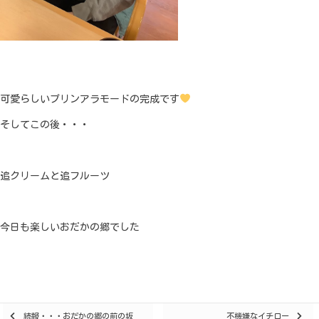
可愛らしいプリンアラモードの完成です
そしてこの後・・・
追クリームと追フルーツ
今日も楽しいおだかの郷でした
Posts
続報・・・おだかの郷の前の坂
不機嫌なイチロー