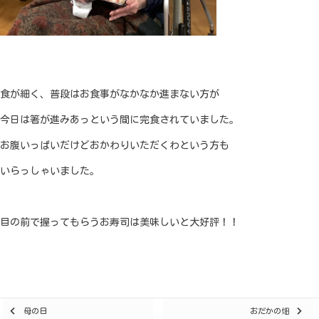
食が細く、普段はお食事がなかなか進まない方が
今日は箸が進みあっという間に完食されていました。
お腹いっぱいだけどおかわりいただくわという方も
いらっしゃいました。
目の前で握ってもらうお寿司は美味しいと大好評！！
Posts
母の日
おだかの畑